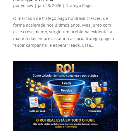
por
yellow
|
jan 28, 2026
|
Tráfego Pago
O mercado de tráfego pago no Brasil cresceu de
forma acelerada nos últimos anos. Mas junto com
esse crescimento, surgiu um problema evidente: a
maioria das empresas ainda associa tráfego pago a
“subir campanha” e esperar leads. Essa...