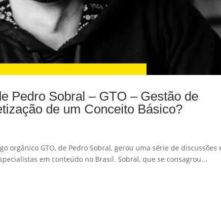
de Pedro Sobral – GTO – Gestão de
tização de um Conceito Básico?
go orgânico GTO, de Pedro Sobral, gerou uma série de discussões 
pecialistas em conteúdo no Brasil. Sobral, que se consagrou...