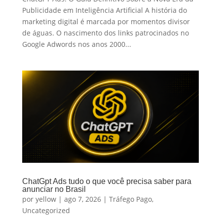
Publicidade em Inteligência Artificial A história do
marketing digital é marcada por momentos divisor
de águas. O nascimento dos links patrocinados no
Google Adwords nos anos 2000...
ChatGpt Ads tudo o que você precisa saber para
anunciar no Brasil
por
yellow
|
ago 7, 2026
|
Tráfego Pago
,
Uncategorized