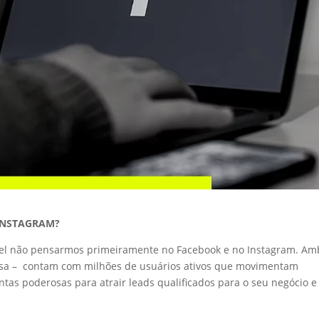
INSTAGRAM?
ável não pensarmos primeiramente no Facebook e no Instagram. Am
sa – contam com milhões de usuários ativos que movimentam
tas poderosas para atrair leads qualificados para o seu negócio e