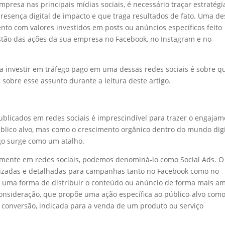
presa nas principais mídias sociais, é necessário traçar estratégi
resença digital de impacto e que traga resultados de fato. Uma de
nto com valores investidos em posts ou anúncios específicos feito
stão das ações da sua empresa no Facebook, no Instagram e no
 investir em tráfego pago em uma dessas redes sociais é sobre q
sobre esse assunto durante a leitura deste artigo.
ublicados em redes sociais é imprescindível para trazer o engaja
lico alvo, mas como o crescimento orgânico dentro do mundo digi
go surge como um atalho.
amente em redes sociais, podemos denominá-lo como Social Ads. O
lizadas e detalhadas para campanhas tanto no Facebook como no
ão, uma forma de distribuir o conteúdo ou anúncio de forma mais a
onsideração, que propõe uma ação específica ao público-alvo com
conversão, indicada para a venda de um produto ou serviço