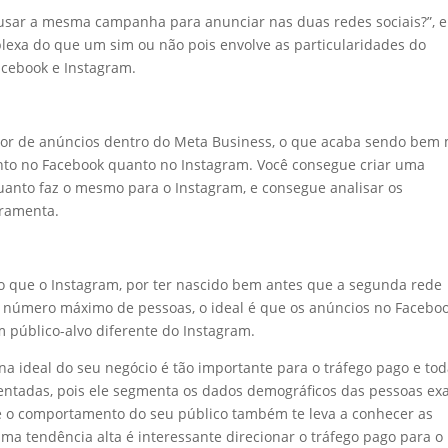
usar a mesma campanha para anunciar nas duas redes sociais?”, e
exa do que um sim ou não pois envolve as particularidades do
acebook e Instagram.
or de anúncios dentro do Meta Business, o que acaba sendo bem 
tanto no Facebook quanto no Instagram. Você consegue criar uma
nto faz o mesmo para o Instagram, e consegue analisar os
rramenta.
 que o Instagram, por ter nascido bem antes que a segunda rede
um número máximo de pessoas, o ideal é que os anúncios no Facebo
m público-alvo diferente do Instagram.
a ideal do seu negócio é tão importante para o tráfego pago e to
entadas, pois ele segmenta os dados demográficos das pessoas ex
re o comportamento do seu público também te leva a conhecer as
ma tendência alta é interessante direcionar o tráfego pago para o