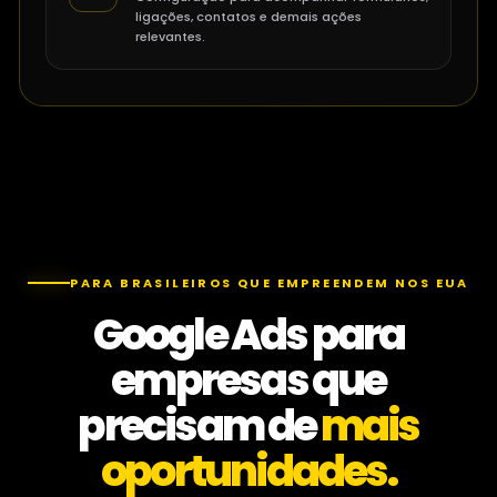
ligações, contatos e demais ações
relevantes.
PARA BRASILEIROS QUE EMPREENDEM NOS EUA
Google Ads para
empresas que
precisam de
mais
oportunidades.