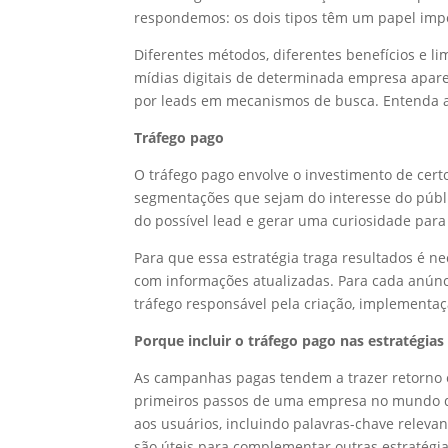
respondemos:
os dois tipos têm um papel imp
Diferentes métodos, diferentes benefícios e 
mídias digitais de determinada empresa apar
por leads em mecanismos de busca. Entenda as
Tráfego pago
O tráfego pago envolve o investimento de cer
segmentações que sejam do interesse do públi
do possível lead e gerar uma curiosidade para
Para que essa estratégia traga resultados é n
com informações atualizadas. Para cada anún
tráfego responsável pela criação, implement
Porque incluir o tráfego pago nas estratégia
As campanhas pagas tendem a trazer retorno
primeiros passos de uma empresa no mundo di
aos usuários, incluindo palavras-chave relevan
são úteis para complementar outras estratégi