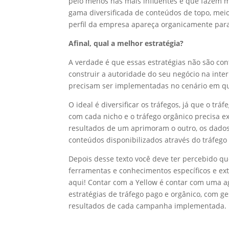
pelo menos nas mais influentes e que fazem m
gama diversificada de conteúdos de topo, meio 
perfil da empresa apareça organicamente para
Afinal, qual a melhor estratégia?
A verdade é que essas estratégias não são con
construir a autoridade do seu negócio na inte
precisam ser implementadas no cenário em q
O ideal é diversificar os tráfegos, já que o 
com cada nicho e o tráfego orgânico precisa 
resultados de um aprimoram o outro, os dados 
conteúdos disponibilizados através do tráfego
Depois desse texto você deve ter percebido q
ferramentas e conhecimentos específicos e ex
aqui! Contar com a Yellow é contar com uma a
estratégias de tráfego pago e orgânico, com g
resultados de cada campanha implementada.