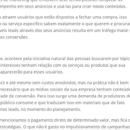
empenho em seus anúncios e usá-las para criar novos conteúdos.
s atraem usuários que estão dispostos a fechar uma compra, isso
 ou serviço específico sabem exatamente o que querem e procur
íveis leads através dos seus anúncios resulta em um tráfego maior
ores conversões.
, acontece pela iniciativa natural das pessoas buscarem por tópi
 interesses tenham relação com os serviços ou produtos que sua
 aparecerão para esses usuários.
ácil e até mesmo sem custos envolvidos, mas na prática não é bem
é necessário que as mídias sociais da sua empresa tenham conteúd
idade de conversão. Para isso surge uma demanda de produtores d
público consome e que traduzam isso em materiais que de fato
nos leads, no momento do planejamento.
mencionamos o pagamento direto de determinado valor, mas fica c
estratégias. O que não é gasto no impulsionamento de campanha