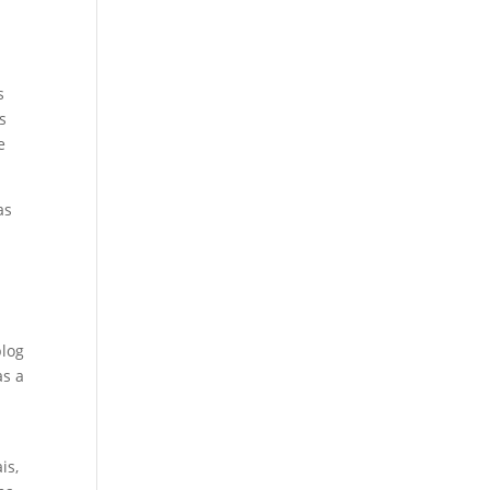
s
s
e
as
blog
as a
is,