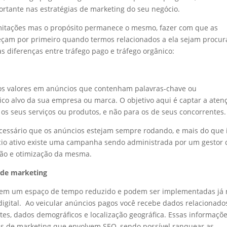
ortante nas estratégias de marketing do seu negócio.
limitações mas o propósito permanece o mesmo, fazer com que as
eçam por primeiro quando termos relacionados a ela sejam procu
 diferenças entre tráfego pago e tráfego orgânico:
tos valores em anúncios que contenham palavras-chave ou
co alvo da sua empresa ou marca. O objetivo aqui é captar a aten
 os seus serviços ou produtos, e não para os de seus concorrentes.
ecessário que os anúncios estejam sempre rodando, e mais do que i
cio ativo existe uma campanha sendo administrada por um gestor 
ação e otimização da mesma.
s de marketing
 em um espaço de tempo reduzido e podem ser implementadas já 
gital. Ao veicular anúncios pagos você recebe dados relacionado
tes, dados demográficos e localização geográfica. Essas informaçõ
as de marketing que envolvem SEO, sendo possível ranquear as