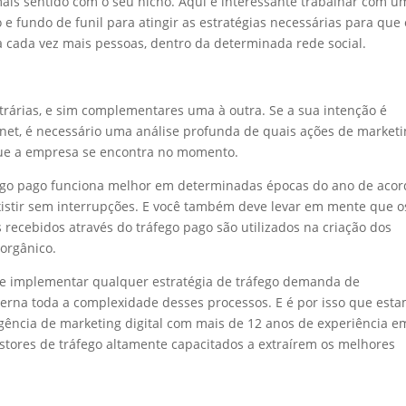
ais sentido com o seu nicho. Aqui é interessante trabalhar com u
e fundo de funil para atingir as estratégias necessárias para que 
 cada vez mais pessoas, dentro da determinada rede social.
trárias, e sim complementares uma à outra. Se a sua intenção é
rnet, é necessário uma análise profunda de quais ações de market
ue a empresa se encontra no momento.
tráfego pago funciona melhor em determinadas épocas do ano de aco
existir sem interrupções. E você também deve levar em mente que o
recebidos através do tráfego pago são utilizados na criação dos
 orgânico.
ue implementar qualquer estratégia de tráfego demanda de
terna toda a complexidade desses processos. E é por isso que est
gência de marketing digital com mais de 12 anos de experiência e
estores de tráfego altamente capacitados a extraírem os melhores