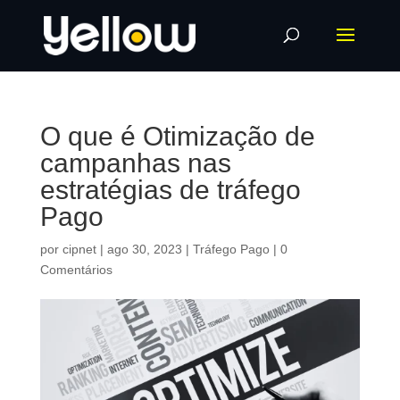
O que é Otimização de
campanhas nas
estratégias de tráfego
Pago
por
cipnet
|
ago 30, 2023
|
Tráfego Pago
|
0
Comentários